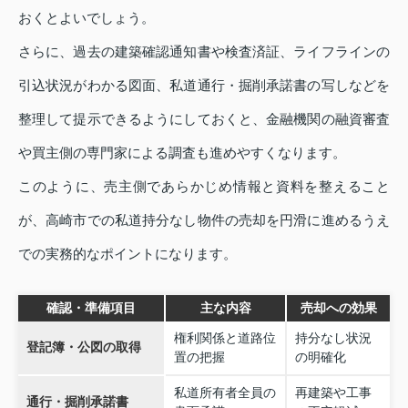
おくとよいでしょう。
さらに、過去の建築確認通知書や検査済証、ライフラインの
引込状況がわかる図面、私道通行・掘削承諾書の写しなどを
整理して提示できるようにしておくと、金融機関の融資審査
や買主側の専門家による調査も進めやすくなります。
このように、売主側であらかじめ情報と資料を整えること
が、高崎市での私道持分なし物件の売却を円滑に進めるうえ
での実務的なポイントになります。
確認・準備項目
主な内容
売却への効果
権利関係と道路位
持分なし状況
登記簿・公図の取得
置の把握
の明確化
私道所有者全員の
再建築や工事
通行・掘削承諾書