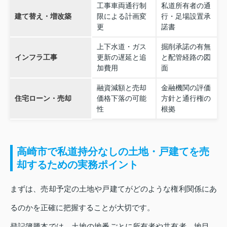
工事車両通行制
私道所有者の通
建て替え・増改築
限による計画変
行・足場設置承
更
諾書
上下水道・ガス
掘削承諾の有無
インフラ工事
更新の遅延と追
と配管経路の図
加費用
面
融資減額と売却
金融機関の評価
住宅ローン・売却
価格下落の可能
方針と通行権の
性
根拠
高崎市で私道持分なしの土地・戸建てを売
却するための実務ポイント
まずは、売却予定の土地や戸建てがどのような権利関係にあ
るのかを正確に把握することが大切です。
登記簿謄本では、土地の地番ごとに所有者や共有者、地目、