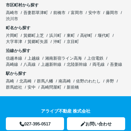
市区町村から探す
高崎市
吾妻郡草津町
前橋市
富岡市
安中市
藤岡市
渋川市
町名から探す
片岡町
箕郷町上芝
浜川町
東町
高砂町
堰代町
大字草津
箕郷町矢原
沖町
京目町
沿線から探す
信越本線
上越線
湘南新宿ライン高海
上信電鉄
高崎線
八高線
上越新幹線
北陸新幹線
両毛線
吾妻線
駅から探す
高崎
北高崎
群馬八幡
南高崎
佐野のわたし
井野
群馬総社
安中
高崎問屋町
新前橋
アライブ不動産 株式会社
027-395-0517
お問い合わせ