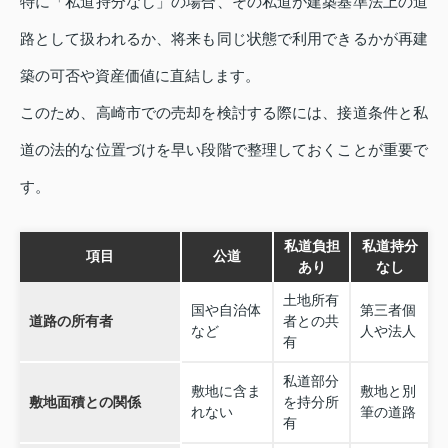
特に「私道持分なし」の場合、その私道が建築基準法上の道
路として扱われるか、将来も同じ状態で利用できるかが再建
築の可否や資産価値に直結します。
このため、高崎市での売却を検討する際には、接道条件と私
道の法的な位置づけを早い段階で整理しておくことが重要で
す。
私道負担
私道持分
項目
公道
あり
なし
土地所有
国や自治体
第三者個
道路の所有者
者との共
など
人や法人
有
私道部分
敷地に含ま
敷地と別
敷地面積との関係
を持分所
れない
筆の道路
有