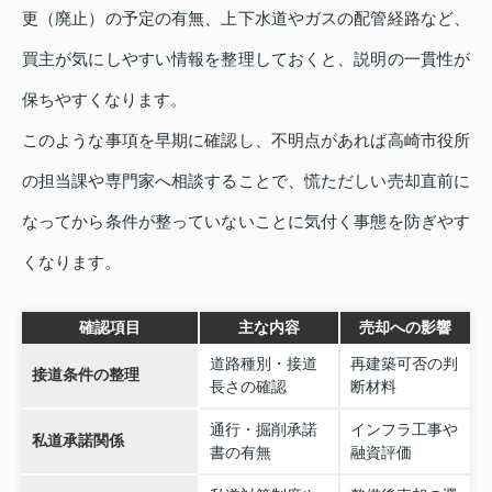
更（廃止）の予定の有無、上下水道やガスの配管経路など、
買主が気にしやすい情報を整理しておくと、説明の一貫性が
保ちやすくなります。
このような事項を早期に確認し、不明点があれば高崎市役所
の担当課や専門家へ相談することで、慌ただしい売却直前に
なってから条件が整っていないことに気付く事態を防ぎやす
くなります。
確認項目
主な内容
売却への影響
道路種別・接道
再建築可否の判
接道条件の整理
長さの確認
断材料
通行・掘削承諾
インフラ工事や
私道承諾関係
書の有無
融資評価