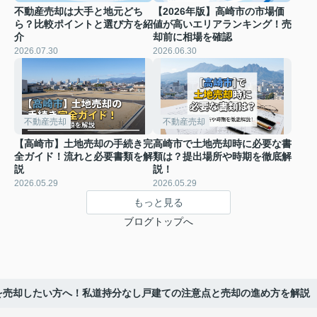
不動産売却は大手と地元どち
【2026年版】高崎市の市場価
ら？比較ポイントと選び方を紹
値が高いエリアランキング！売
介
却前に相場を確認
2026.07.30
2026.06.30
不動産売却
不動産売却
【高崎市】土地売却の手続き完
高崎市で土地売却時に必要な書
全ガイド！流れと必要書類を解
類は？提出場所や時期を徹底解
説
説！
2026.05.29
2026.05.29
もっと見る
ブログトップへ
を売却したい方へ！私道持分なし戸建ての注意点と売却の進め方を解説