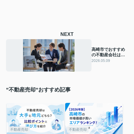
NEXT
高崎市でおすすめ
の不動産会社はど
こ？安心して任せ
2026.05.09
られる不動産会社
の選び方を解説
”不動産売却”おすすめ記事
不動産売却
不動産売却