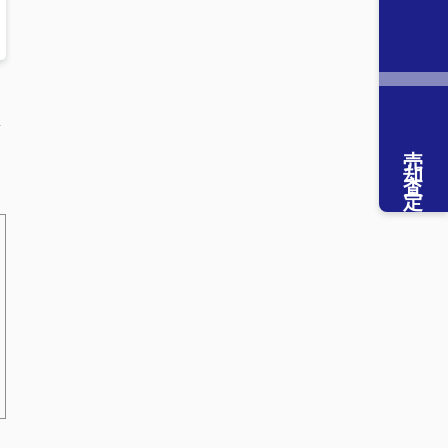
家
賃
売却査定
な