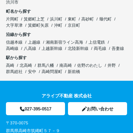
渋川市
町名から探す
片岡町
箕郷町上芝
浜川町
東町
高砂町
堰代町
大字草津
箕郷町矢原
沖町
京目町
沿線から探す
信越本線
上越線
湘南新宿ライン高海
上信電鉄
高崎線
八高線
上越新幹線
北陸新幹線
両毛線
吾妻線
駅から探す
高崎
北高崎
群馬八幡
南高崎
佐野のわたし
井野
群馬総社
安中
高崎問屋町
新前橋
アライブ不動産 株式会社
027-395-0517
お問い合わせ
〒370-0075
群馬県高崎市筑縄町５７－９