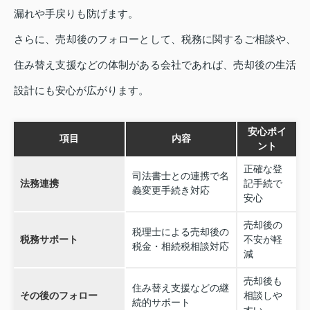
漏れや手戻りも防げます。
さらに、売却後のフォローとして、税務に関するご相談や、
住み替え支援などの体制がある会社であれば、売却後の生活
設計にも安心が広がります。
安心ポイ
項目
内容
ント
正確な登
司法書士との連携で名
法務連携
記手続で
義変更手続き対応
安心
売却後の
税理士による売却後の
税務サポート
不安が軽
税金・相続税相談対応
減
売却後も
住み替え支援などの継
その後のフォロー
相談しや
続的サポート
すい