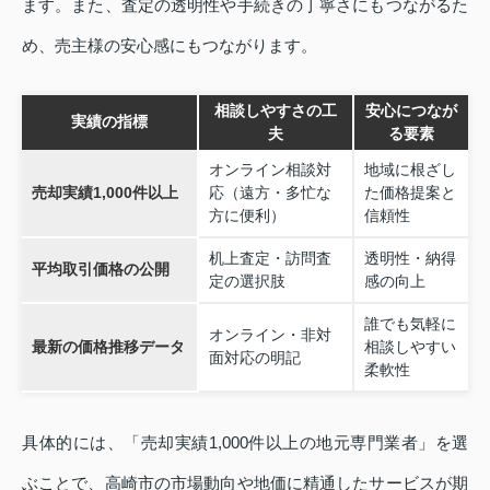
ます。また、査定の透明性や手続きの丁寧さにもつながるた
め、売主様の安心感にもつながります。
相談しやすさの工
安心につなが
実績の指標
夫
る要素
オンライン相談対
地域に根ざし
売却実績1,000件以上
応（遠方・多忙な
た価格提案と
方に便利）
信頼性
机上査定・訪問査
透明性・納得
平均取引価格の公開
定の選択肢
感の向上
誰でも気軽に
オンライン・非対
最新の価格推移データ
相談しやすい
面対応の明記
柔軟性
具体的には、「売却実績1,000件以上の地元専門業者」を選
ぶことで、高崎市の市場動向や地価に精通したサービスが期