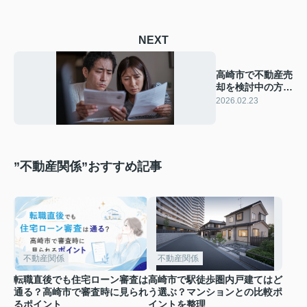
NEXT
高崎市で不動産売
却を検討中の方必
見！やってはいけ
2026.02.23
ないことや注意点
を紹介
”不動産関係”おすすめ記事
不動産関係
不動産関係
転職直後でも住宅ローン審査は
高崎市で駅徒歩圏内戸建てはど
通る？高崎市で審査時に見られ
う選ぶ？マンションとの比較ポ
るポイント
イントを整理