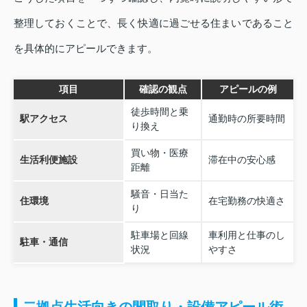
整理しておくことで、長く快適に過ごせる住まいであること
を具体的にアピールできます。
項目
確認の観点
アピールの例
徒歩時間と乗
駅アクセス
通勤時の所要時間
り換え
買い物・医療
生活利便施設
滞在中の安心感
距離
騒音・日当た
住環境
在宅勤務の快適さ
り
駐車場と回線
車利用と仕事のし
駐車・通信
状況
やすさ
二拠点生活向きの間取り・設備アピール術