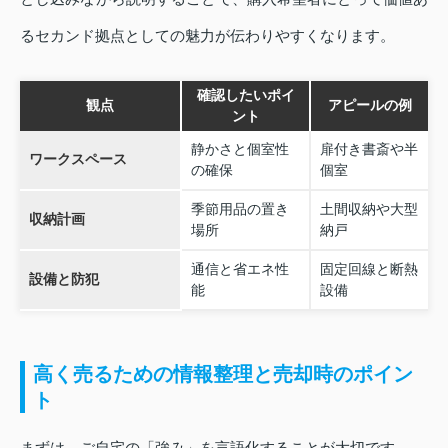
るセカンド拠点としての魅力が伝わりやすくなります。
確認したいポイ
観点
アピールの例
ント
静かさと個室性
扉付き書斎や半
ワークスペース
の確保
個室
季節用品の置き
土間収納や大型
収納計画
場所
納戸
通信と省エネ性
固定回線と断熱
設備と防犯
能
設備
高く売るための情報整理と売却時のポイン
ト
まずは、ご自宅の「強み」を言語化することが大切です。