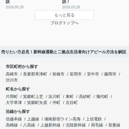
説
説！
2026.05.29
2026.05.29
もっと見る
ブログトップへ
く売りたい方必見！新幹線通勤と二拠点生活者向けアピール方法を解説
市区町村から探す
高崎市
吾妻郡草津町
前橋市
富岡市
安中市
藤岡市
渋川市
町名から探す
片岡町
箕郷町上芝
浜川町
東町
高砂町
堰代町
大字草津
箕郷町矢原
沖町
京目町
沿線から探す
信越本線
上越線
湘南新宿ライン高海
上信電鉄
高崎線
八高線
上越新幹線
北陸新幹線
両毛線
吾妻線