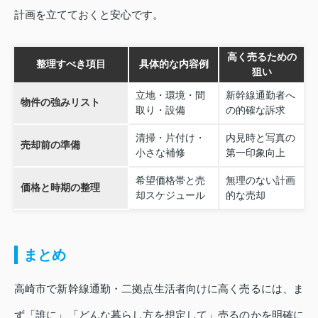
計画を立てておくと安心です。
高く売るための
整理すべき項目
具体的な内容例
狙い
立地・環境・間
新幹線通勤者へ
物件の強みリスト
取り・設備
の的確な訴求
清掃・片付け・
内見時と写真の
売却前の準備
小さな補修
第一印象向上
希望価格帯と売
無理のない計画
価格と時期の整理
却スケジュール
的な売却
まとめ
高崎市で新幹線通勤・二拠点生活者向けに高く売るには、ま
ず「誰に」「どんな暮らし方を想定して」売るのかを明確に