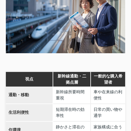
新幹線通勤・二
一般的な購入希
視点
拠点層
望者
新幹線所要時間
車や在来線の利
通勤・移動
重視
便性
短期滞在時の効
日常の買い物や
生活利便性
率性
通学
静かさと滞在の
家族構成に合う
住環境