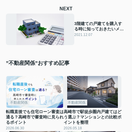
NEXT
3階建ての戸建てを購入す
る時に知っておきたいメリ
ット・デメリットとは？
2021.12.07
”不動産関係”おすすめ記事
不動産関係
不動産関係
転職直後でも住宅ローン審査は
高崎市で駅徒歩圏内戸建てはど
通る？高崎市で審査時に見られ
う選ぶ？マンションとの比較ポ
るポイント
イントを整理
2026.06.30
2026.05.18