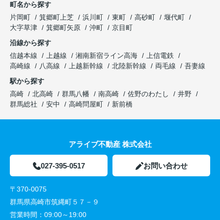
町名から探す
片岡町
箕郷町上芝
浜川町
東町
高砂町
堰代町
大字草津
箕郷町矢原
沖町
京目町
沿線から探す
信越本線
上越線
湘南新宿ライン高海
上信電鉄
高崎線
八高線
上越新幹線
北陸新幹線
両毛線
吾妻線
駅から探す
高崎
北高崎
群馬八幡
南高崎
佐野のわたし
井野
群馬総社
安中
高崎問屋町
新前橋
アライブ不動産 株式会社
027-395-0517
お問い合わせ
〒370-0075
群馬県高崎市筑縄町５７－９
営業時間：
09:00～19:00