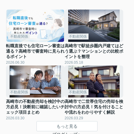
不動産関係
不動産関係
転職直後でも住宅ローン審査は
高崎市で駅徒歩圏内戸建てはど
通る？高崎市で審査時に見られ
う選ぶ？マンションとの比較ポ
るポイント
イントを整理
2026.06.30
2026.05.18
不動産関係
不動産関係
高崎市の不動産売却を検討中の
高崎市で二世帯住宅の売却を検
方必見！決断前に確認したいチ
討中の方必見！気を付けること
ェック項目まとめ
や流れをわかりやすく解説
2026.03.30
2026.03.29
もっと見る