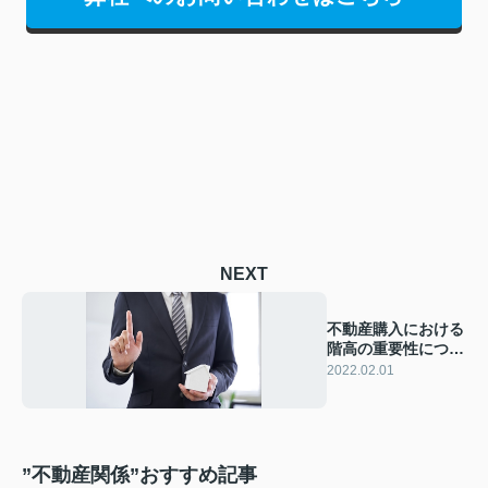
NEXT
不動産購入における
階高の重要性につい
て解説
2022.02.01
”不動産関係”おすすめ記事