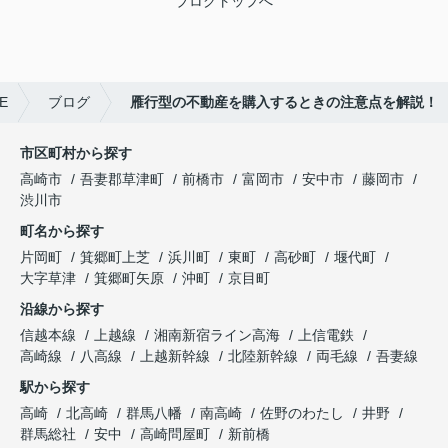
ブログトップへ
E
ブログ
雁行型の不動産を購入するときの注意点を解説！
市区町村から探す
高崎市
吾妻郡草津町
前橋市
富岡市
安中市
藤岡市
渋川市
町名から探す
片岡町
箕郷町上芝
浜川町
東町
高砂町
堰代町
大字草津
箕郷町矢原
沖町
京目町
沿線から探す
信越本線
上越線
湘南新宿ライン高海
上信電鉄
高崎線
八高線
上越新幹線
北陸新幹線
両毛線
吾妻線
駅から探す
高崎
北高崎
群馬八幡
南高崎
佐野のわたし
井野
群馬総社
安中
高崎問屋町
新前橋