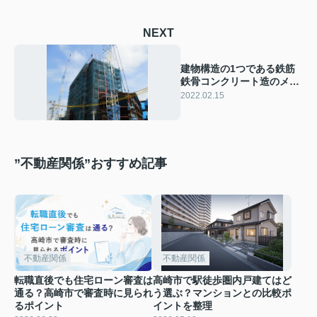
NEXT
建物構造の1つである鉄筋
鉄骨コンクリート造のメリ
ット・デメリットとは
2022.02.15
”不動産関係”おすすめ記事
不動産関係
不動産関係
転職直後でも住宅ローン審査は
高崎市で駅徒歩圏内戸建てはど
通る？高崎市で審査時に見られ
う選ぶ？マンションとの比較ポ
るポイント
イントを整理