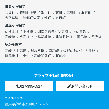
町名から探す
片岡町
箕郷町上芝
浜川町
東町
高砂町
堰代町
大字草津
箕郷町矢原
沖町
京目町
沿線から探す
信越本線
上越線
湘南新宿ライン高海
上信電鉄
高崎線
八高線
上越新幹線
北陸新幹線
両毛線
吾妻線
駅から探す
高崎
北高崎
群馬八幡
南高崎
佐野のわたし
井野
群馬総社
安中
高崎問屋町
新前橋
アライブ不動産 株式会社
027-395-0517
お問い合わせ
〒370-0075
群馬県高崎市筑縄町５７－９