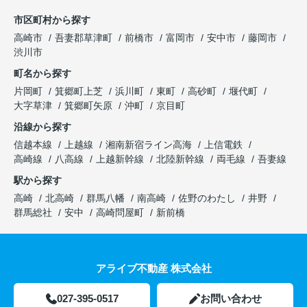
市区町村から探す
高崎市
吾妻郡草津町
前橋市
富岡市
安中市
藤岡市
渋川市
町名から探す
片岡町
箕郷町上芝
浜川町
東町
高砂町
堰代町
大字草津
箕郷町矢原
沖町
京目町
沿線から探す
信越本線
上越線
湘南新宿ライン高海
上信電鉄
高崎線
八高線
上越新幹線
北陸新幹線
両毛線
吾妻線
駅から探す
高崎
北高崎
群馬八幡
南高崎
佐野のわたし
井野
群馬総社
安中
高崎問屋町
新前橋
アライブ不動産 株式会社
027-395-0517
お問い合わせ