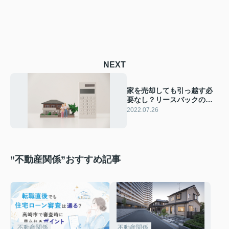
NEXT
家を売却しても引っ越す必
要なし？リースバックの概
要やメリット・デメリット
2022.07.26
”不動産関係”おすすめ記事
不動産関係
不動産関係