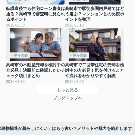
転職直後でも住宅ローン審査は
高崎市で駅徒歩圏内戸建てはど
通る？高崎市で審査時に見られ
う選ぶ？マンションとの比較ポ
るポイント
イントを整理
2026.06.30
2026.05.18
不動産関係
不動産関係
高崎市の不動産売却を検討中の
高崎市で二世帯住宅の売却を検
方必見！決断前に確認したいチ
討中の方必見！気を付けること
ェック項目まとめ
や流れをわかりやすく解説
2026.03.30
2026.03.29
もっと見る
ブログトップへ
の建物構造が暮らしにくい」はもう古い？メリットや魅力を紹介します