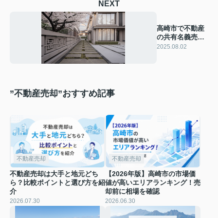
NEXT
高崎市で不動産
の共有名義売却
方法は？手続き
2025.08.02
や注意点もまと
めて解説
”不動産売却”おすすめ記事
不動産売却
不動産売却
不動産売却は大手と地元どち
【2026年版】高崎市の市場価
ら？比較ポイントと選び方を紹
値が高いエリアランキング！売
介
却前に相場を確認
2026.07.30
2026.06.30