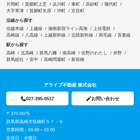
片岡町
箕郷町上芝
浜川町
東町
高砂町
堰代町
大字草津
箕郷町矢原
沖町
京目町
沿線から探す
信越本線
上越線
湘南新宿ライン高海
上信電鉄
高崎線
八高線
上越新幹線
北陸新幹線
両毛線
吾妻線
駅から探す
高崎
北高崎
群馬八幡
南高崎
佐野のわたし
井野
群馬総社
安中
高崎問屋町
新前橋
アライブ不動産 株式会社
027-395-0517
お問い合わせ
〒370-0075
群馬県高崎市筑縄町５７－９
営業時間：
09:00～19:00
定休日：
水曜日