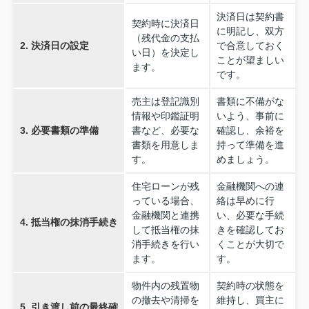
決済日は契約書
契約時に決済日
に明記し、双方
（残代金の支払
2. 決済日の設定
で合意しておく
い日）を決定し
ことが望ましい
ます。
です。
売主は登記識別
書類に不備がな
情報や印鑑証明
いよう、事前に
3. 必要書類の準備
書など、必要な
確認し、余裕を
書類を用意しま
持って準備を進
す。
めましょう。
住宅ローンが残
金融機関への連
っている場合、
絡は早めに行
金融機関と連携
い、必要な手続
4. 抵当権の抹消手続き
して抵当権の抹
きを確認してお
消手続きを行い
くことが大切で
ます。
す。
物件内の残置物
契約時の状態を
の撤去や清掃を
維持し、買主に
5. 引き渡し前の最終確