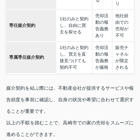
り
売却活
他社経
1社のみと契約
動の報
由での
専任媒介契約
し、自由に買
告義務
売却が
主を探せる
あり
不可
1社のみと契約
売却活
販売チ
し、買主を直
動の報
ャネル
専属専任媒介契約
接見つけても
告義務
が限定
契約不可
が厳格
される
媒介契約を結ぶ際には、不動産会社が提供するサービスや報
告頻度を事前に確認し、自身の状況や希望に合わせて選択す
ることが重要です。
以上の手順を踏むことで、高崎市での家の売却をスムーズに
進めることができます。