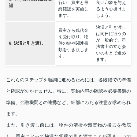
行い、買主と最
良い印象を与え
認
終確認を実施し
るよう心掛けま
ます。
しょう。
決済と引き渡し
買主から残代金
は同日に行うの
を受け取り、物
が一般的で、司
6. 決済と引き渡し
件の鍵や関連書
法書士の立ち会
類を引き渡しま
いのもとで進め
す。
ます。
これらのステップを順調に進めるためには、各段階での準備
と確認が欠かせません。特に、契約内容の確認や必要書類の
準備、金融機関との連携など、細部にわたる注意が求められ
ます。
また、引き渡し前には、物件の清掃や残置物の撤去を徹底
し、買主にとって快適な状態で引き渡すことが望ましいで