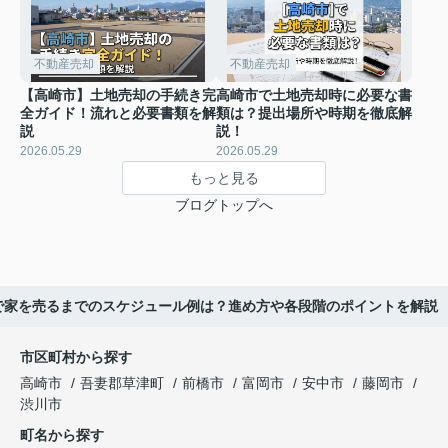
不動産売却
不動産売却
【高崎市】土地売却の手続き完
高崎市で土地売却時に必要な書
全ガイド！流れと必要書類を解
類は？提出場所や時期を徹底解
説
説！
2026.05.29
2026.05.29
もっと見る
ブログトップへ
で家を売るまでのスケジュール例は？進め方や各段階のポイントを解説
市区町村から探す
高崎市
吾妻郡草津町
前橋市
富岡市
安中市
藤岡市
渋川市
町名から探す