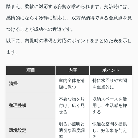
踏まえ、柔軟に対応する姿勢が求められます。交渉時には、
感情的にならず冷静に対応し、双方が納得できる合意点を見
つけることが成功への近道です。
以下に、内覧時の準備と対応のポイントをまとめた表を示し
ます。
項目
内容
ポイント
室内全体を清
特に水回りや玄関
清掃
潔に保つ
を重点的に
不要な物を片
収納スペースを活
整理整頓
付け、広く見
用し、生活感を抑
せる
える
明るい照明と
快適な空間を提供
環境設定
適切な温度調
し、好印象を与え
整
る