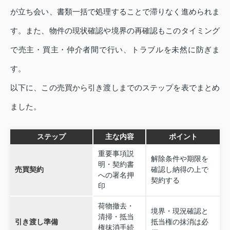
が立ち会い、書類一括で処理することで滞りなく進められま
す。また、物件の現状確認や境界の再確認もこのタイミング
で売主・買主・仲介者間で行い、トラブルを未然に防ぎま
す。
以下に、この売買から引き渡しまでのステップを表でまとめ
ました。
ステップ
主な内容
ポイント
重要事項説
解除条件や期限を
明・契約書
売買契約
確認し納得の上で
への署名押
契約する
印
荷物撤去・
境界・現況確認と
清掃・抵当
引き渡し準備
抵当権の抹消は必
権抹消手続