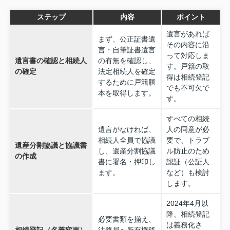
ステップ
内容
ポイント
遺言があれば
まず、公正証書遺
その内容に沿
言・自筆証書遺言
って対応しま
遺言書の確認と相続人
の有無を確認し、
す。戸籍の取
の確定
法定相続人を確定
得は相続登記
するために戸籍謄
でも不可欠で
本を取得します。
す。
すべての相続
遺言がなければ、
人の同意が必
相続人全員で協議
要で、トラブ
遺産分割協議と協議書
し、遺産分割協議
ル防止のため
の作成
書に署名・押印し
認証（公証人
ます。
など）も検討
します。
2024年4月以
降、相続登記
必要書類を揃え、
は義務化さ
相続登記（名義変更）
法務局へ所有権移