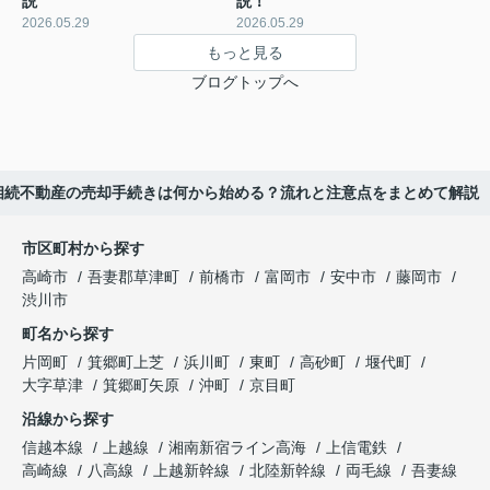
説
説！
2026.05.29
2026.05.29
もっと見る
ブログトップへ
相続不動産の売却手続きは何から始める？流れと注意点をまとめて解説
市区町村から探す
高崎市
吾妻郡草津町
前橋市
富岡市
安中市
藤岡市
渋川市
町名から探す
片岡町
箕郷町上芝
浜川町
東町
高砂町
堰代町
大字草津
箕郷町矢原
沖町
京目町
沿線から探す
信越本線
上越線
湘南新宿ライン高海
上信電鉄
高崎線
八高線
上越新幹線
北陸新幹線
両毛線
吾妻線