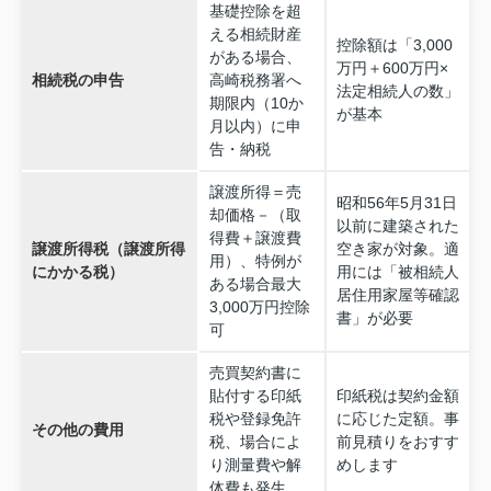
基礎控除を超
える相続財産
控除額は「3,000
がある場合、
万円＋600万円×
相続税の申告
高崎税務署へ
法定相続人の数」
期限内（10か
が基本
月以内）に申
告・納税
譲渡所得＝売
昭和56年5月31日
却価格－（取
以前に建築された
得費＋譲渡費
譲渡所得税（譲渡所得
空き家が対象。適
用）、特例が
にかかる税）
用には「被相続人
ある場合最大
居住用家屋等確認
3,000万円控除
書」が必要
可
売買契約書に
貼付する印紙
印紙税は契約金額
税や登録免許
に応じた定額。事
その他の費用
税、場合によ
前見積りをおすす
り測量費や解
めします
体費も発生