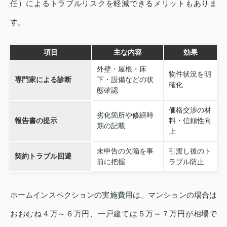
任）によるトラブルリスクを軽減できるメリットもありま
す。
項目
主な内容
効果
外壁・屋根・床
物件状況を明
専門家による診断
下・設備などの状
確化
態確認
価格交渉の材
劣化箇所や修繕時
報告書の提示
料・信頼性向
期の記載
上
未申告の欠陥を事
引渡し後のト
契約トラブル回避
前に把握
ラブル防止
ホームインスペクションの実施費用は、マンションの場合は
おおむね４万～６万円、一戸建ては５万～７万円が相場で