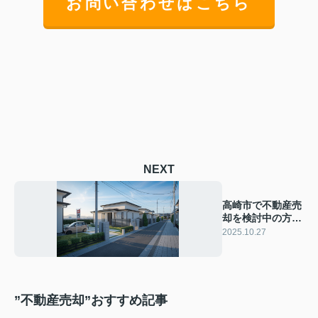
お問い合わせはこちら
NEXT
高崎市で不動産売
却を検討中の方
へ！買取保証サー
2025.10.27
ビスの仕組みをや
さしく解説
”不動産売却”おすすめ記事