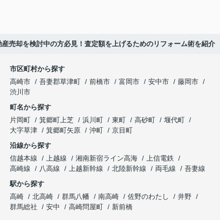
動産売却を検討中の方必見！査定額を上げるためのリフォーム術を紹介
市区町村から探す
高崎市
吾妻郡草津町
前橋市
富岡市
安中市
藤岡市
渋川市
町名から探す
片岡町
箕郷町上芝
浜川町
東町
高砂町
堰代町
大字草津
箕郷町矢原
沖町
京目町
沿線から探す
信越本線
上越線
湘南新宿ライン高海
上信電鉄
高崎線
八高線
上越新幹線
北陸新幹線
両毛線
吾妻線
駅から探す
高崎
北高崎
群馬八幡
南高崎
佐野のわたし
井野
群馬総社
安中
高崎問屋町
新前橋