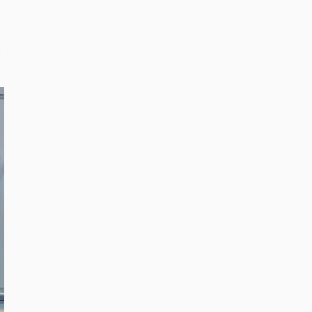
。
な
合