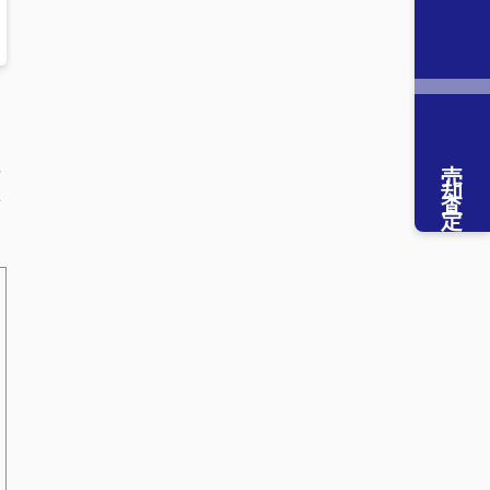
」
こ
売却査定
費
第