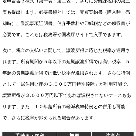
定申告書Ｂ様式（第一表・第二表）、さらに分離課税用の第三
表も提出します。必要書類としては、売買契約書（購入時・売
却時）、登記事項証明書、仲介手数料や印紙税などの領収書が
必要です。これらは税務署や国税庁サイトで入手できます。
次に、税金の支払いに関して、譲渡所得に応じた税率が適用さ
れます。所有期間が５年以下の短期譲渡所得では高い税率、５
年超の長期譲渡所得では低い税率が適用されます。さらに特例
として「居住用財産の３,０００万円特別控除」が利用可能で、
譲渡所得が３,０００万円以下であれば課税されないケースもあ
ります。また、１０年超所有の軽減税率特例との併用も可能
で、さらに税率が抑えられる場合があります。
手続き・内容
概要
注意点