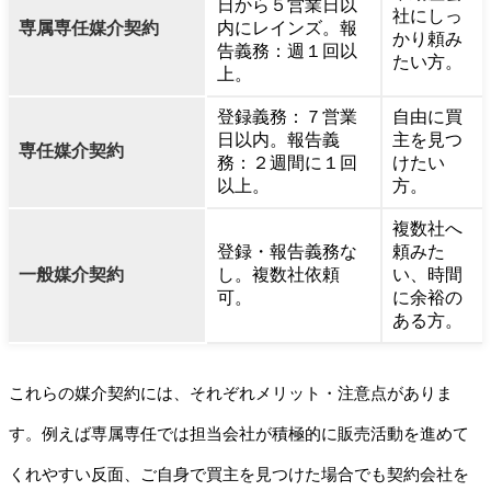
日から５営業日以
社にしっ
専属専任媒介契約
内にレインズ。報
かり頼み
告義務：週１回以
たい方。
上。
登録義務：７営業
自由に買
日以内。報告義
主を見つ
専任媒介契約
務：２週間に１回
けたい
以上。
方。
複数社へ
登録・報告義務な
頼みた
一般媒介契約
し。複数社依頼
い、時間
可。
に余裕の
ある方。
これらの媒介契約には、それぞれメリット・注意点がありま
す。例えば専属専任では担当会社が積極的に販売活動を進めて
くれやすい反面、ご自身で買主を見つけた場合でも契約会社を