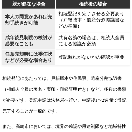
親が健在な場合
相続後の場合
相続登記を完了させる必要あり
本人の同意があれば売
（戸籍謄本・遺産分割協議書な
却手続きが可能
どの準備）
成年後見制度の検討が
共有名義の場合は、相続人全員
必要なことも
による協議が必須
任意売却時には委任状
登記漏れがないかの確認が重要
などが必要な場合あり
相続登記にあたっては、戸籍謄本や住民票、遺産分割協議書
（相続人全員の署名・実印・印鑑証明付き）など、多数の書類
が必要です。登記申請は法務局へ行い、申請後1〜2週間で登記
完了することが一般的です。
また、高崎市においては、境界の確認や用途制限など地域特性