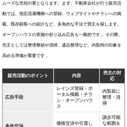
ムーズな売却の要となります。まず、不動産会社が行う販売活
動では、指定流通機構への登録、ウェブサイトやチラシへの掲
載、既存顧客への紹介など、多角的な手法で買主を探します。
オープンハウスの実施や折り込み広告も一般的です 。その際、
売主としては整理整頓や清掃、遺品整理など、内覧時の印象を
高める準備が重要です 。
売主の対
販売活動のポイント
内容
応
レインズ登録・ポ
内覧前に
ータル掲載・チラ
広告手段
整理・清
シ・オープンハウ
掃
ス
譲歩可能
価格交渉や引渡し
な範囲を
条件交渉