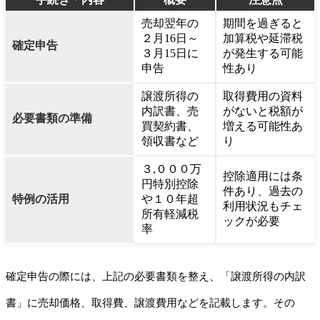
売却翌年の
期間を過ぎると
２月16日～
加算税や延滞税
確定申告
３月15日に
が発生する可能
申告
性あり
譲渡所得の
取得費用の資料
内訳書、売
がないと税額が
必要書類の準備
買契約書、
増える可能性あ
領収書など
り
３,０００万
控除適用には条
円特別控除
件あり、過去の
特例の活用
や１０年超
利用状況もチェ
所有軽減税
ックが必要
率
確定申告の際には、上記の必要書類を整え、「譲渡所得の内訳
書」に売却価格、取得費、譲渡費用などを記載します。その